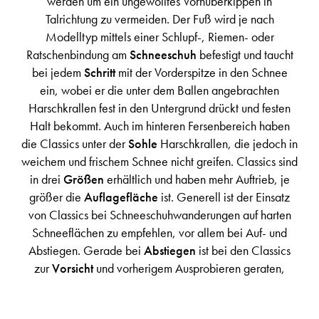
werden um ein ungewolltes Vornüberkippen in
Talrichtung zu vermeiden. Der Fuß wird je nach
Modelltyp mittels einer Schlupf-, Riemen- oder
Ratschenbindung am
Schneeschuh
befestigt und taucht
bei jedem
Schritt
mit der Vorderspitze in den Schnee
ein, wobei er die unter dem Ballen angebrachten
Harschkrallen fest in den Untergrund drückt und festen
Halt bekommt. Auch im hinteren Fersenbereich haben
die Classics unter der
Sohle
Harschkrallen, die jedoch in
weichem und frischem Schnee nicht greifen. Classics sind
in drei
Größen
erhältlich und haben mehr Auftrieb, je
größer die
Auflagefläche
ist. Generell ist der Einsatz
von Classics bei Schneeschuhwanderungen auf harten
Schneeflächen zu empfehlen, vor allem bei Auf- und
Abstiegen. Gerade bei
Abstiegen
ist bei den Classics
zur
Vorsicht
und vorherigem Ausprobieren geraten,
damit man an steilen Hängen entsprechend vorbereitet
ist und die
Abstiegstechnik
den Eigenschaften der