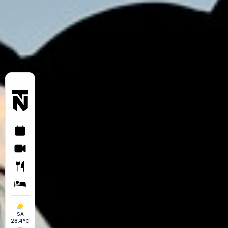
SA
28.4°C