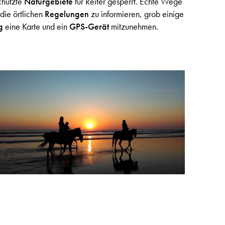
chützte
Naturgebiete
für Reiter gesperrt. Echte Wege
 die örtlichen
Regelungen
zu informieren, grob einige
ng
eine Karte und ein
GPS-Gerät
mitzunehmen.