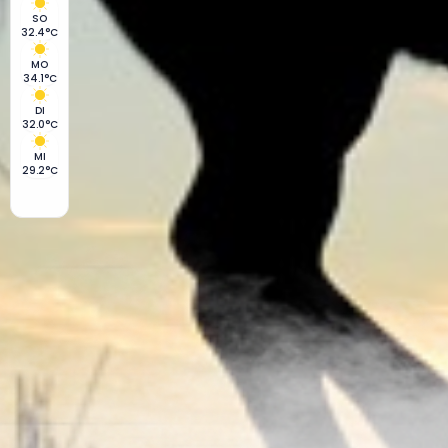
SO
32.4°C
MO
34.1°C
DI
32.0°C
MI
29.2°C