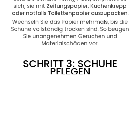
sich, sie mit
Zeitungspapier, Küchenkrepp
oder notfalls Toilettenpapier auszupacken
.
Wechseln Sie das Papier
mehrmals
, bis die
Schuhe vollständig trocken sind. So beugen
Sie unangenehmen Gerüchen und
Materialschäden vor.
SCHRITT 3: SCHUHE
PFLEGEN
Nach dem Trocknen können Sie die Schuhe
mit
Imprägnierspray oder Lederfett
behandeln.
Erst anziehen, wenn die
Imprägnierung
vollständig eingezogen oder getrocknet
ist.
Das schützt die Schuhe vor erneuter Nässe
und sorgt für längere Lebensdauer.
Mit diesen einfachen Schritten bleiben