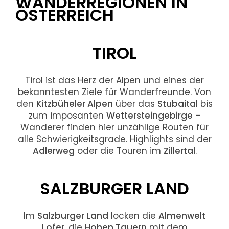
WANDERREGIONEN IN
ÖSTERREICH
TIROL
Tirol ist das Herz der Alpen und eines der
bekanntesten Ziele für Wanderfreunde. Von
den
Kitzbüheler Alpen
über das
Stubaital
bis
zum imposanten
Wettersteingebirge
–
Wanderer finden hier unzählige Routen für
alle Schwierigkeitsgrade. Highlights sind der
Adlerweg
oder die Touren im
Zillertal
.
SALZBURGER LAND
Im
Salzburger Land
locken die
Almenwelt
Lofer
, die
Hohen Tauern
mit dem