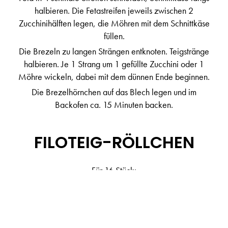
halbieren. Die Fetastreifen jeweils zwischen 2
Zucchinihälften legen, die Möhren mit dem Schnittkäse
füllen.
Die Brezeln zu langen Strängen entknoten. Teigstränge
halbieren. Je 1 Strang um 1 gefüllte Zucchini oder 1
Möhre wickeln, dabei mit dem dünnen Ende beginnen.
Die Brezelhörnchen auf das Blech legen und im
Backofen ca. 15 Minuten backen.
FILOTEIG-RÖLLCHEN
Für 16 Stück:
1 EL Speiseöl, 1 kleine Zwiebel (fein gehackt), 450 g
Rinderhackfleisch, 2 EL Tomatenmark, 16 Filoteig-
Blätter, 40 g zerlassene Butter
Backofen auf 180 °C vorheizen. Ein 32 x 28 cm großes