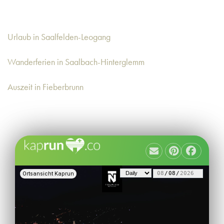
Urlaub in Saalfelden-Leogang
Wanderferien in Saalbach-Hinterglemm
Auszeit in Fieberbrunn
Ortsansicht Kaprun