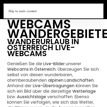
WANDERN.CO
Skip to main content
WEBCAMS
WANDERGEBIET
WANDERURLAUB IN
ÖSTERREICH LIVE-
WEBCAMS
Genießen Sie die
Live-Bilder
unserer
Webcams in Österreich
. Überzeugen Sie sich
selbst von diesen wunderbaren,
atemberaubenden
alpinen Landschaften
.
Anhand der
Live-Übertragungen
können Sie
sich ein Bild über die derzeitige
Wetterlage
bzw.
Aussichtslage
verschaffen. Ebenso
können Sie verfolgen, wie sich das Wetter,