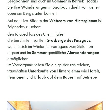
Bergbahnen
sind auch im
Sommer in Betrieb
, sodass
Sie Ihre
Wanderungen in Saalbach
direkt von weiter
oben am Berg starten können
Auf den Live-Bildern der
Webcam von Hinterglemm
ist
Folgendes zu sehen:
den Talabschluss des Glemmtales
die berühmten, sanften
Grasberge des Pinzgaus
,
welche sich im Winter hervorragend zum Skifahren
eignen und im
Sommer
gemütliche
Almwanderungen
ermöglichen
im Vordergrund sehen Sie einige der zahlreichen,
traumhaften
Unterkünfte von Hinterglemm
wie
Hotels
,
Pensionen
und
Urlaub auf dem Bauernhof
Betriebe