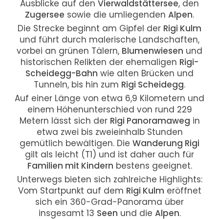
Ausblicke auf den
Vierwaldstättersee
, den
Zugersee
sowie die umliegenden
Alpen
.
Die Strecke beginnt am Gipfel der
Rigi Kulm
und führt durch malerische Landschaften,
vorbei an grünen Tälern,
Blumenwiesen
und
historischen Relikten der ehemaligen
Rigi-
Scheidegg-Bahn
wie alten Brücken und
Tunneln, bis hin zum
Rigi Scheidegg
.
Auf einer Länge von etwa 6,9 Kilometern und
einem Höhenunterschied von rund 229
Metern lässt sich der
Rigi Panoramaweg
in
etwa zwei bis zweieinhalb Stunden
gemütlich bewältigen. Die
Wanderung Rigi
gilt als leicht (T1) und ist daher auch für
Familien mit Kindern
bestens geeignet.
Unterwegs bieten sich zahlreiche Highlights:
Vom Startpunkt auf dem
Rigi Kulm
eröffnet
sich ein 360-Grad-Panorama über
insgesamt 13
Seen
und die
Alpen
.