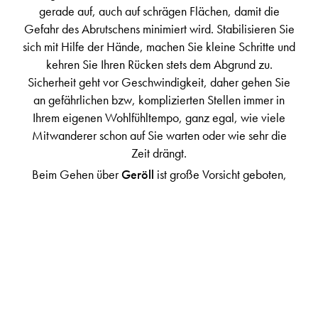
gerade auf, auch auf schrägen Flächen, damit die
Gefahr des Abrutschens minimiert wird. Stabilisieren Sie
sich mit Hilfe der Hände, machen Sie kleine Schritte und
kehren Sie Ihren Rücken stets dem Abgrund zu.
Sicherheit geht vor Geschwindigkeit, daher gehen Sie
an gefährlichen bzw, komplizierten Stellen immer in
Ihrem eigenen Wohlfühltempo, ganz egal, wie viele
Mitwanderer schon auf Sie warten oder wie sehr die
Zeit drängt.
Beim Gehen über
Geröll
ist große Vorsicht geboten,
denn der Untergrund ist instabil und jeder Schritt ein
Risiko. Gehen Sie sehr vorsichtig und balanciert und
wählen Sie möglichst große Geröllbrocken als
Trittsteine. Beim Auf- und Abstieg über Geröll achten Sie
unbedingt darauf, keine Geröllpartien in Bewegung zu
versetzen und damit Ihre nachfolgenden oder
vorausgehenden Mitwanderer zu gefährden oder sogar
eine Gerölllawine auszulösen.