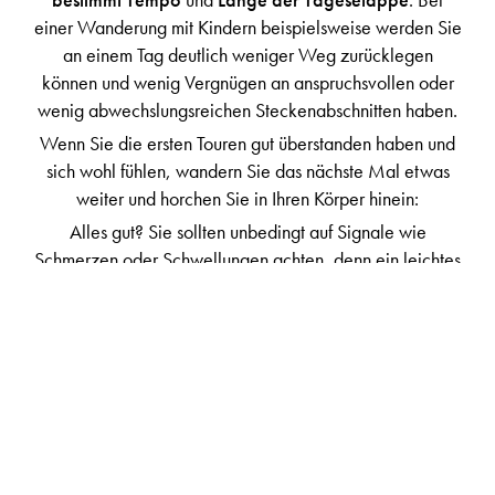
einer Wanderung mit Kindern beispielsweise werden Sie
an einem Tag deutlich weniger Weg zurücklegen
können und wenig Vergnügen an anspruchsvollen oder
wenig abwechslungsreichen Steckenabschnitten haben.
Wenn Sie die ersten Touren gut überstanden haben und
sich wohl fühlen, wandern Sie das nächste Mal etwas
weiter und horchen Sie in Ihren Körper hinein:
Alles gut? Sie sollten unbedingt auf Signale wie
Schmerzen oder Schwellungen achten, denn ein leichtes
Muskelziepen hier und da, Druckstellen oder vielleicht
das eine oder andere kleine Bläschen an den Füßen sind
aufgrund der ungewohnten Belastung und der vielleicht
noch fehlenden Erfahrung völlig normal, aber
ernstere
Schmerzen
, z.B. in den
Gelenken
, oder sogar
Schwellungen
oder
Blutergüsse
dürfen Sie nicht
ignorieren, sondern lieber
einen Gang zurück schalten
und einen
Arzt aufsuchen
, sonst ist es schnell vorbei mit