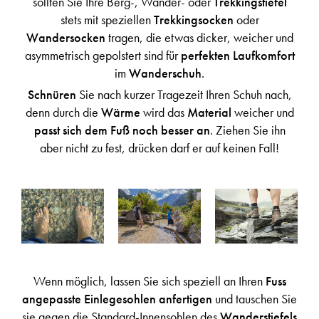
sollten Sie Ihre Berg-, Wander- oder
Trekkingstiefel
stets mit speziellen
Trekkingsocken
oder
Wandersocken
tragen, die etwas dicker, weicher und
asymmetrisch gepolstert sind für
perfekten Laufkomfort
im
Wanderschuh
.
Schnüren
Sie nach kurzer Tragezeit Ihren Schuh nach,
denn durch die
Wärme
wird das
Material
weicher und
passt sich dem Fuß noch besser an
. Ziehen Sie ihn
aber nicht zu fest, drücken darf er auf keinen Fall!
Wenn möglich, lassen Sie sich speziell an Ihren
Fuss
angepasste Einlegesohlen anfertigen
und tauschen Sie
sie gegen die Standard-Innensohlen des
Wanderstiefels