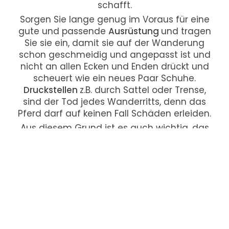
schafft.
Sorgen Sie lange genug im Voraus für eine
gute und passende
Ausrüstung
und tragen
Sie sie ein, damit sie auf der Wanderung
schon geschmeidig und angepasst ist und
nicht an allen Ecken und Enden drückt und
scheuert wie ein neues Paar Schuhe.
Druckstellen
z.B. durch Sattel oder Trense,
sind der Tod jedes Wanderritts, denn das
Pferd darf auf keinen Fall Schäden erleiden.
Aus diesem Grund ist es auch wichtig, das
Pferd während der Wanderung gut zu
beobachten und seine Bewegungen und
sein Verhalten im Auge zu behalten. Merken
Sie
Ermüdungserscheinungen
oder
Unregelmäßigkeiten im
Bewegungsablauf
,
so legen Sie eine Pause ein bzw. beenden
Sie den Ritt möglichst bald und gönnen Sie
dem
Pferd
eine ausreichend lange
Erholung
.