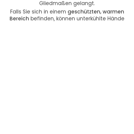
Gliedmaßen gelangt.
Falls Sie sich in einem
geschützten, warmen
Bereich
befinden, können unterkühlte Hände
oder Füße zusätzlich
in 35–40 °C warmem
Wasser gebadet
werden. Schmerzmittel
können bei starken Beschwerden
unterstützend wirken.
TIPPS, UM
KÄLTESCHÄDEN
VORZUBEUGEN
Mehrschichtige,
wärmende Kleidung
für
Hände, Füße und Gesicht tragen.
Bei Pausen oder längeren Stopps
in
Bewegung bleiben
, um die Blutzirkulation
aufrechtzuerhalten.
Schutz für das Gesicht
wie Mütze, Schal oder