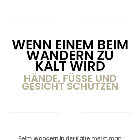
WENN EINEM BEIM
WANDERN ZU
KALT WIRD
HÄNDE, FÜSSE UND G
ESICHT SCHÜTZEN
Beim
Wandern in der Kälte
merkt man