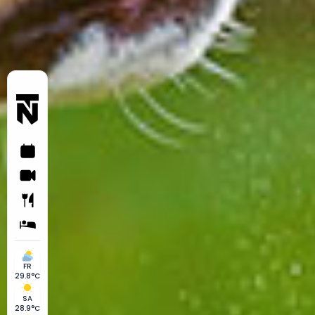
FR
29.8°C
SA
28.9°C