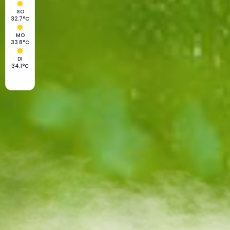
SO
32.7°C
MO
33.8°C
DI
34.1°C