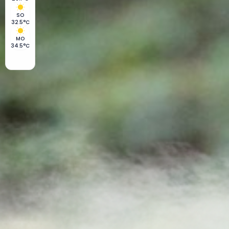
SO
32.5°C
MO
34.5°C