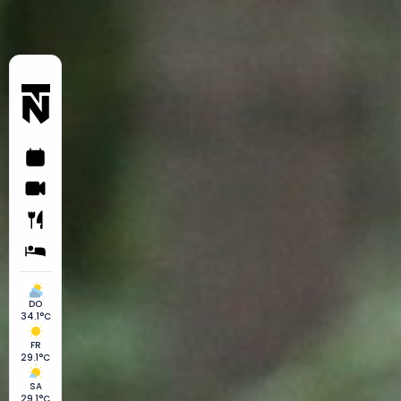
DO
34.1°C
FR
29.1°C
SA
29.1°C