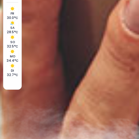
FR
30.0°C
SA
28.5°C
SO
32.5°C
MO
34.4°C
DI
32.7°C