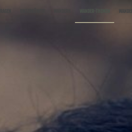
RAGEN
UNTERKÜNFTE
WANDERN
WANDER-THEMEN
WANDE