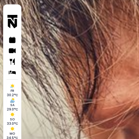
FR
30.2°C
SA
29.0°C
SO
33.0°C
MO
34.5°C