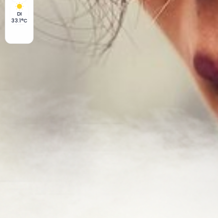
DI
33.1°C