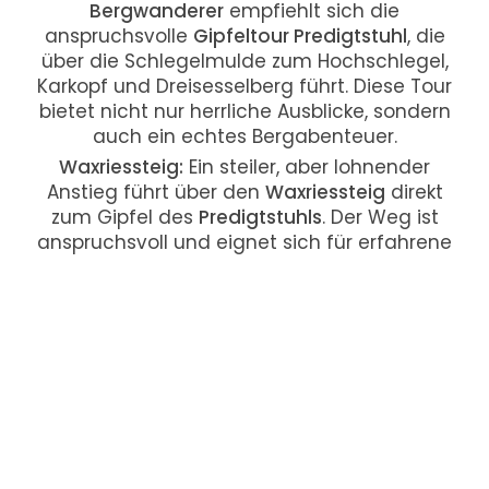
Bergwanderer
empfiehlt sich die
anspruchsvolle
Gipfeltour Predigtstuhl
, die
über die Schlegelmulde zum Hochschlegel,
Karkopf und Dreisesselberg führt. Diese Tour
bietet nicht nur herrliche Ausblicke, sondern
auch ein echtes Bergabenteuer.
Waxriessteig:
Ein steiler, aber lohnender
Anstieg führt über den
Waxriessteig
direkt
zum Gipfel des
Predigtstuhls
. Der Weg ist
anspruchsvoll und eignet sich für erfahrene
Wanderfreunde
, die eine Herausforderung
suchen.
Rundtour über Spechtenköpfe:
Diese
Rundtour startet in Bad Reichenhall, führt
über die
Spechtenköpfe
zum
Predigtstuhl
und bietet eine abwechslungsreiche
Bergwanderung
mit herrlichen
Panoramablicken
.
🍽️
Einkehrmöglichkeiten