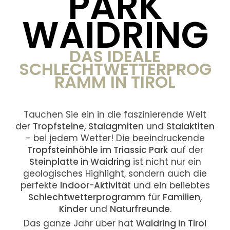
PARK
WAIDRING
DAS IDEALE
SCHLECHTWETTERPROG
RAMM IN TIROL
Tauchen Sie ein in die faszinierende Welt
der
Tropfsteine
,
Stalagmiten
und
Stalaktiten
– bei jedem Wetter! Die beeindruckende
Tropfsteinhöhle im Triassic Park
auf der
Steinplatte in Waidring
ist nicht nur ein
geologisches Highlight, sondern auch die
perfekte
Indoor-Aktivität
und ein beliebtes
Schlechtwetterprogramm
für
Familien
,
Kinder
und
Naturfreunde
.
Das ganze Jahr über hat
Waidring in Tirol