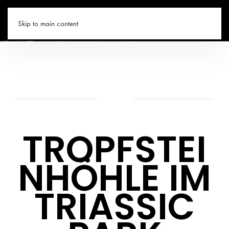
WANDERN.CO
Skip to main content
TROPFSTEI
NHÖHLE IM
TRIASSIC